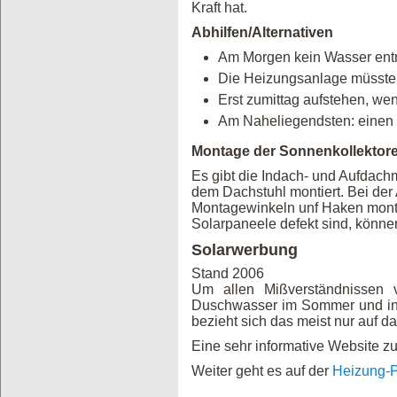
Kraft hat.
Abhilfen/Alternativen
Am Morgen kein Wasser en
Die Heizungsanlage müsste w
Erst zumittag aufstehen, wen
Am Naheliegendsten: eine
Montage der Sonnenkollektor
Es gibt die Indach- und Aufdach
dem Dachstuhl montiert. Bei de
Montagewinkeln unf Haken monti
Solarpaneele defekt sind, könn
Solarwerbung
Stand 2006
Um allen Mißverständnissen 
Duschwasser im Sommer und in d
bezieht sich das meist nur auf 
Eine sehr informative Website 
Weiter geht es auf der
Heizung-P