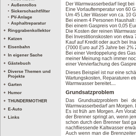
Der Warmwasserbedarf liegt bei c
Außenrollos
Eine Vorlauftemperatur von 60 
Sickerschachtfilter
Um 45 Liter Wasser von ca. 10 Gr
PV-Anlage
Bei einem 4 Personen Haushalt s
Asphaltreparatur
Bei einem Gaspreis von 0,05 Eur
Ringgrabenkollektor
Die Kosten der reinen Warmwas
Bei Investitionskosten von etwa
Katzen
Kauf auf Kredit oder auch bei I
Eisenbahn
(7000 Euro auf 25 Jahre bei 2% 
Bei einer Verdoppelung des Gasp
In eigener Sache
meiner Meinung nach immer noch 
Gästebuch
einer Vervierfachung des Gaspre
Diverse Themen und
Dieses Beispiel ist nur eine sc
Projekte
Wartungskosten, Reparaturen etc
Warmwasser bereitet....
Garten
Grundsatzproblem
Humor
Das Grundsatzproblem bei de
THUNDERMOTHER
Warmwasserbedarf am Morgen. La
E-Auto
Es ist früh am Morgen. Am Vorab
der Brenner springt an, wenn je
Links
schon durch den Brenner fast g
nachfliessende Kaltwasser erwär
Auch wenn man die Brennzeiten d