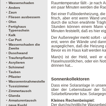
Wasserschaden
Raumtemperatur fällt - je nach A
ein paar Minuten werden die Rad
Anders
Zaun
Bei einer Fußbodenheizung, die j
Fliesen ausbessern
frisch, aber erst wenn Wand und
Ofen
durch die schon erwähnte Trägh
Fertighaus
Stunden können einem Mann w
Typenschein
Minuten feststellt, daß es hier e
Kalk
Der Außenregler merkt sofort - ui
Car Port
erst, wenn die Wände und dann
Wasserschaden die
ausgeglichen, daß die Heizung g
Zweite
Bevor es im Haus kalt werden kan
Duschwand
Man(n) ist der Held, weil e
Traufenpflaster
Haselnussröllchen, oder ein Not
Acrylieren
drinnen hat...
Schimmel
Tauben
Pflaster
Sonnenkollektoren
Wasserentnahmestelle
Dass eine Solaranlage in unseren
Tussizimmer
über der Lebensdauer der Sonn
Zimmertausch
Solarbefürworter bzw. Solargegn
Glanda
Armaturentausch
Kleines Rechenbeispiel:
Der durchschnittliche Wasserbeda
neue Kuchl