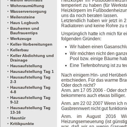
warum Wolfhaus
Heizkörper im Fußbodenheizung
temperiert zu haben (für Werkst
Wohnraumüftung
Heizkörpern im Fußbodenheizun
Wasserversorgung
uns da noch beraten lassen.
Meilensteine
Letztendlich haben wir jetzt in 
Haus Logbuch
Radiatoren und keine Rohre zu st
Bauherren und
Baufrauentips
Ursprünglich hatte ich mich für
Werkzeuge
folgenden Gründen:
Keller-Vorbereitungen
Wir haben einen Gasanschl
Kellerbau
Wir möchten nicht den ganze
Keller Abdichtung und
Pool bzw. einige Bäume hab
Drainage
Eine Tiefenbohrung ist zu te
Hausaufstellung
Hausaufstellung Tag 1
Nach einigem Hin- und Herüberl
Hausaufstellung Tag
entschieden. Für das warme Brau
2-3
Oder doch nicht?
Hausaufstellung Tag
Anm. am 17 05 2006 - Oder doch
4-8
bekommens auch etwas billiger.
Hausaufstellung Tag
9-12
Anm. am 22 02 2007 Wenn ich no
Hausaufstellung Tag
Gasbrennwert nicht gut funktionier
13-16
Anm. im August 2016 Wir 
Haustür
Heizungserneuerung (ist günstige
Kritikpunkte
war, daß wir so wenig Gasver