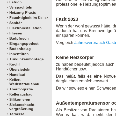
Estrich
professionelle Heizungsoptimier
Verspachteln
Heizung-Praxis
Feuchtigkeit im Keller
Fazit 2023
Sanitär
Wenn der wohl gewusst hätte, da
Elektroinstallation
dadurch hat das Brennwertgerät
Fliesen
einsparen können.
Badpfusch
Vergleich
Jahresverbrauch Gasb
Eingangspodest
Bodenbelag
Innentüren
Keine Heizkörper
Türklinkenmontage
Kuchl
zu haben bedeutet jedoch auch, 
Handtücher usw.
Übersiedeln
Handlauf
Das heißt, falls es eine Notw
Keller-
dergleichen empfehlenswert.
Werkstattausbau
Da wir sowieso einen Schwedeno
Thermografie
Kellerausbau
Silikonieren
Außentemperatursensor od
Sickerschacht-
vergrößerung
Als Besitzer von Radiatoren b
Terrasse
Wenns kalt wird, merkt der