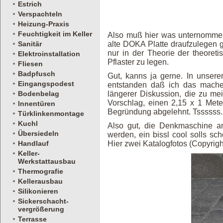
Estrich
Verspachteln
Heizung-Praxis
Feuchtigkeit im Keller
Also muß hier was unternommen
Sanitär
alte DOKA Platte draufzulegen gl
nur in der Theorie der theoreti
Elektroinstallation
Pflaster zu legen.
Fliesen
Badpfusch
Gut, kanns ja gerne. In unsere
Eingangspodest
entstanden daß ich das mache. 
Bodenbelag
längerer Diskussion, die zu me
Vorschlag, einen 2,15 x 1 Met
Innentüren
Begründung abgelehnt. Tssssss
Türklinkenmontage
Kuchl
Also gut, die Denkmaschine an
Übersiedeln
werden, ein bissl cool solls sc
Handlauf
Hier zwei Katalogfotos (Copyright
Keller-
Werkstattausbau
Thermografie
Kellerausbau
Silikonieren
Sickerschacht-
vergrößerung
Terrasse