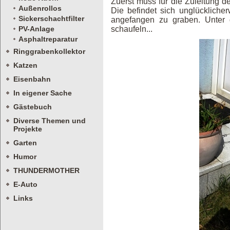
Zuerst muss für die Zuleitung 
Außenrollos
Die befindet sich unglückliche
Sickerschachtfilter
angefangen zu graben. Unter 
schaufeln...
PV-Anlage
Asphaltreparatur
Ringgrabenkollektor
Katzen
Eisenbahn
In eigener Sache
Gästebuch
Diverse Themen und
Projekte
Garten
Humor
THUNDERMOTHER
E-Auto
Links