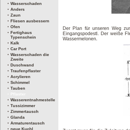
Wasserschaden
Anders
Zaun
Fliesen ausbessern
Ofen
Der Plan für unseren Weg zum
Fertighaus
Eingangspodestl. Der weiße Fle
Typenschein
Wassermelonen.
Kalk
Car Port
Wasserschaden die
Zweite
Duschwand
Traufenpflaster
Acrylieren
Schimmel
Tauben
Pflaster
Wasserentnahmestelle
Tussizimmer
Zimmertausch
Glanda
Armaturentausch
neue Kuchl