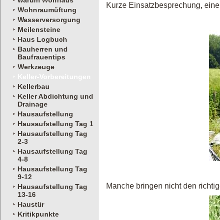
warum Wolfhaus
Kurze Einsatzbesprechung, einer 
Wohnraumüftung
Wasserversorgung
Meilensteine
Haus Logbuch
Bauherren und
Baufrauentips
Werkzeuge
Keller-Vorbereitungen
Kellerbau
Keller Abdichtung und
Drainage
Hausaufstellung
Hausaufstellung Tag 1
Hausaufstellung Tag
2-3
Hausaufstellung Tag
4-8
Hausaufstellung Tag
9-12
Manche bringen nicht den richtig
Hausaufstellung Tag
13-16
Haustür
Kritikpunkte