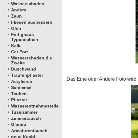
Wasserschaden
Anders
Zaun
Fliesen ausbessern
Ofen
Fertighaus
Typenschein
Kalk
Car Port
Wasserschaden die
Zweite
Duschwand
Traufenpflaster
Das Eine oder Andere Foto wird
Acrylieren
Schimmel
Tauben
Pflaster
Wasserentnahmestelle
Tussizimmer
Zimmertausch
Glanda
Armaturentausch
neue Kuchl