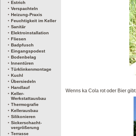
Estrich
Verspachteln
Heizung-Praxis
Feuchtigkeit im Keller
Sanitär
Elektroinstallation
Fliesen
Badpfusch
Eingangspodest
Bodenbelag
Innentüren
Türklinkenmontage
Kuchl
Übersiedeln
Handlauf
Wenns ka Cola rot oder Bier gibt
Keller-
Werkstattausbau
Thermografie
Kellerausbau
Silikonieren
Sickerschacht-
vergrößerung
Terrasse