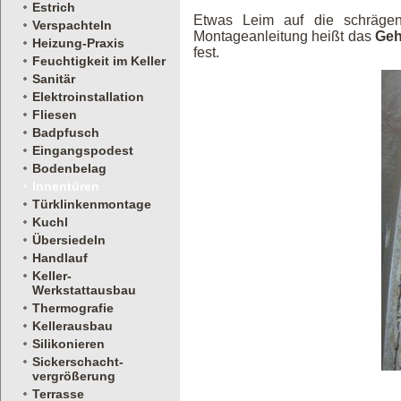
Estrich
Etwas Leim auf die schrägen 
Verspachteln
Montageanleitung heißt das
Geh
Heizung-Praxis
fest.
Feuchtigkeit im Keller
Sanitär
Elektroinstallation
Fliesen
Badpfusch
Eingangspodest
Bodenbelag
Innentüren
Türklinkenmontage
Kuchl
Übersiedeln
Handlauf
Keller-
Werkstattausbau
Thermografie
Kellerausbau
Silikonieren
Sickerschacht-
vergrößerung
Terrasse