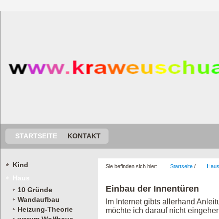
STARTSEITE
KONTAKT
Kind
Sie befinden sich hier:
Startseite
/
Hau
Haus
Einbau der Innentüren
10 Gründe
Wandaufbau
Im Internet gibts allerhand Anl
Heizung-Theorie
möchte ich darauf nicht eingehen