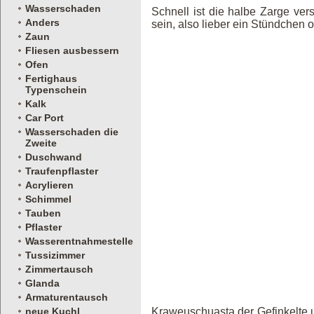
Wasserschaden
Schnell ist die halbe Zarge versc
Anders
sein, also lieber ein Stündchen 
Zaun
Fliesen ausbessern
Ofen
Fertighaus
Typenschein
Kalk
Car Port
Wasserschaden die
Zweite
Duschwand
Traufenpflaster
Acrylieren
Schimmel
Tauben
Pflaster
Wasserentnahmestelle
Tussizimmer
Zimmertausch
Glanda
Armaturentausch
neue Kuchl
Kraweuschuasta der Gefinkelte u