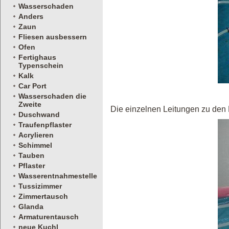
Wasserschaden
Anders
Zaun
Fliesen ausbessern
Ofen
Fertighaus
Typenschein
Kalk
Car Port
Wasserschaden die
Zweite
Die einzelnen Leitungen zu den 
Duschwand
Traufenpflaster
Acrylieren
Schimmel
Tauben
Pflaster
Wasserentnahmestelle
Tussizimmer
Zimmertausch
Glanda
Armaturentausch
neue Kuchl