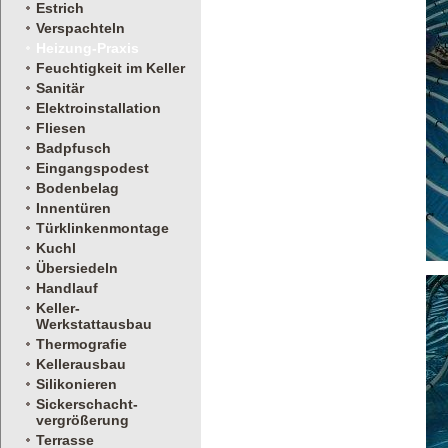
Estrich
Verspachteln
Heizung-Praxis
Feuchtigkeit im Keller
Sanitär
Elektroinstallation
Fliesen
Badpfusch
Eingangspodest
Bodenbelag
Innentüren
Türklinkenmontage
Kuchl
Übersiedeln
Handlauf
Keller-
Werkstattausbau
Thermografie
Kellerausbau
Silikonieren
Sickerschacht-
vergrößerung
Terrasse