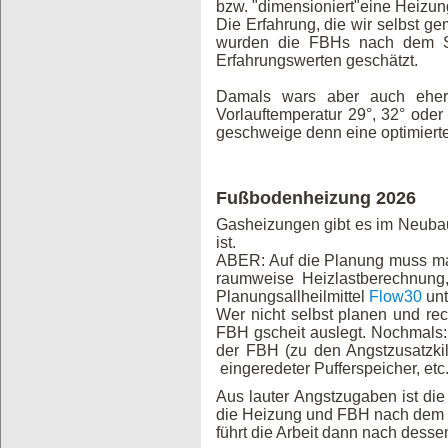
bzw. "dimensioniert"eine Heizung 
Die Erfahrung, die wir selbst 
wurden die FBHs nach dem Sc
Erfahrungswerten geschätzt.
Damals wars aber auch eher 
Vorlauftemperatur 29°, 32° ode
geschweige denn eine optimiert
Fußbodenheizung 2026
Gasheizungen gibt es im Neubau
ist.
ABER: Auf die Planung muss ma 
raumweise Heizlastberechnung,
Planungsallheilmittel
Flow30
unt
Wer nicht selbst planen und r
FBH gscheit auslegt. Nochmals:
der FBH (zu den Angstzusatzkil
eingeredeter Pufferspeicher, etc.
Aus lauter Angstzugaben ist die
die Heizung und FBH nach dem 
führt die Arbeit dann nach dess