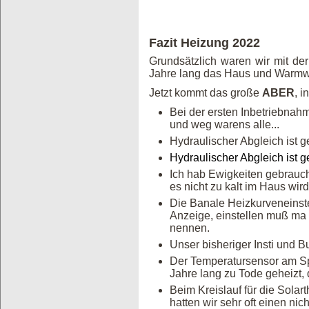
Fazit Heizung 2022
Grundsätzlich waren wir mit de
Jahre lang das Haus und Warmwas
Jetzt kommt das große
ABER
, i
Bei der ersten Inbetriebnahm
und weg warens alle...
Hydraulischer Abgleich ist
Hydraulischer Abgleich ist 
Ich hab Ewigkeiten gebrauc
es nicht zu kalt im Haus wird
Die Banale Heizkurveneinste
Anzeige, einstellen muß ma
nennen.
Unser bisheriger Insti und B
Der Temperatursensor am Spei
Jahre lang zu Tode geheizt, 
Beim Kreislauf für die Solar
hatten wir sehr oft einen ni