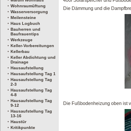
warum Wolfhaus
400l Solarspeicher und Fußbode
Wohnraumüftung
Die Dämmung und die Dampfbrems
Wasserversorgung
Meilensteine
Haus Logbuch
Bauherren und
Baufrauentips
Werkzeuge
Keller-Vorbereitungen
Kellerbau
Keller Abdichtung und
Drainage
Hausaufstellung
Hausaufstellung Tag 1
Hausaufstellung Tag
2-3
Hausaufstellung Tag
4-8
Hausaufstellung Tag
Die Fußbodenheizung oben ist ve
9-12
Hausaufstellung Tag
13-16
Haustür
Kritikpunkte