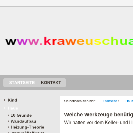
STARTSEITE
KONTAKT
Kind
Sie befinden sich hier:
Startseite
/
Hau
Haus
Welche Werkzeuge benütigt
10 Gründe
Wandaufbau
Wir hatten vor dem Keller- und
Heizung-Theorie