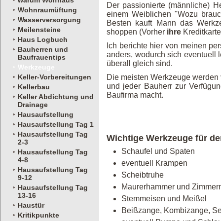
warum Wolfhaus
Der passionierte (männliche) He
Wohnraumüftung
einem Weiblichen "Wozu brauc
Wasserversorgung
Besten kauft Mann das Werkze
Meilensteine
shoppen (Vorher
ihre
Kreditkarte
Haus Logbuch
Ich berichte hier von meinen p
Bauherren und
anders, wodurch sich eventuell
Baufrauentips
überall gleich sind.
Werkzeuge
Keller-Vorbereitungen
Die meisten Werkzeuge werden vo
und jeder Bauherr zur Verfügu
Kellerbau
Baufirma macht.
Keller Abdichtung und
Drainage
Hausaufstellung
Hausaufstellung Tag 1
Hausaufstellung Tag
Wichtige Werkzeuge für de
2-3
Schaufel und Spaten
Hausaufstellung Tag
4-8
eventuell Krampen
Hausaufstellung Tag
Scheibtruhe
9-12
Maurerhammer und Zimme
Hausaufstellung Tag
13-16
Stemmeisen und Meißel
Haustür
Beißzange, Kombizange, Se
Kritikpunkte