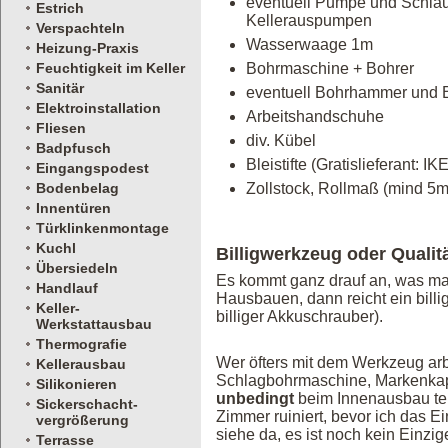
eventuell Pumpe und Schlauc
Estrich
Kellerauspumpen
Verspachteln
Wasserwaage 1m
Heizung-Praxis
Feuchtigkeit im Keller
Bohrmaschine + Bohrer
Sanitär
eventuell Bohrhammer und 
Elektroinstallation
Arbeitshandschuhe
Fliesen
div. Kübel
Badpfusch
Bleistifte (Gratislieferant: IK
Eingangspodest
Bodenbelag
Zollstock, Rollmaß (mind 5m
Innentüren
Türklinkenmontage
Kuchl
Billigwerkzeug oder Qualit
Übersiedeln
Es kommt ganz drauf an, was ma
Handlauf
Hausbauen, dann reicht ein billi
Keller-
billiger Akkuschrauber).
Werkstattausbau
Thermografie
Wer öfters mit dem Werkzeug arbe
Kellerausbau
Schlagbohrmaschine, Markenkapp
Silikonieren
unbedingt
beim Innenausbau teur
Sickerschacht-
Zimmer ruiniert, bevor ich das E
vergrößerung
siehe da, es ist noch kein Einzi
Terrasse