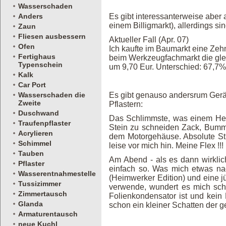
Wasserschaden
Anders
Es gibt interessanterweise aber 
einem Billigmarkt), allerdings si
Zaun
Fliesen ausbessern
Aktueller Fall (Apr. 07)
Ofen
Ich kaufte im Baumarkt eine Zehn
Fertighaus
beim Werkzeugfachmarkt die gleic
Typenschein
um 9,70 Eur. Unterschied: 67,7%
Kalk
Car Port
Wasserschaden die
Es gibt genauso andersrum Geräte
Zweite
Pflastern:
Duschwand
Das Schlimmste, was einem Heimw
Traufenpflaster
Stein zu schneiden Zack, Bumm
Acrylieren
dem Motorgehäuse. Absolute Stil
Schimmel
leise vor mich hin. Meine Flex !!!
Tauben
Am Abend - als es dann wirklich
Pflaster
einfach so. Was mich etwas na
Wasserentnahmestelle
(Heimwerker Edition) und eine j
Tussizimmer
verwende, wundert es mich sch
Zimmertausch
Folienkondensator ist und kein 
Glanda
schon ein kleiner Schatten der g
Armaturentausch
neue Kuchl