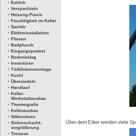
Estrich
Verspachteln
Heizung-Praxis
Feuchtigkeit im Keller
Sanitär
Elektroinstallation
Fliesen
Badpfusch
Eingangspodest
Bodenbelag
Innentüren
Türklinkenmontage
Kuchl
Übersiedeln
Handlauf
Keller-
Werkstattausbau
Thermografie
Kellerausbau
Silikonieren
Über dem Erker werden viele Spa
Sickerschacht-
vergrößerung
Terrasse