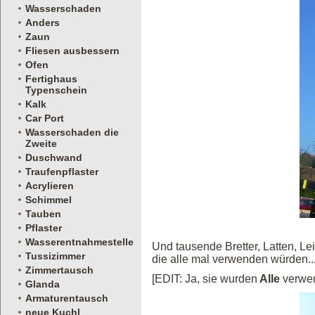
Wasserschaden
Anders
Zaun
Fliesen ausbessern
Ofen
Fertighaus
Typenschein
Kalk
Car Port
Wasserschaden die
Zweite
Duschwand
Traufenpflaster
Acrylieren
Schimmel
Tauben
Pflaster
Wasserentnahmestelle
Und tausende Bretter, Latten, Lei
Tussizimmer
die alle mal verwenden würden..
Zimmertausch
[EDIT: Ja, sie wurden
Alle
verwen
Glanda
Armaturentausch
neue Kuchl