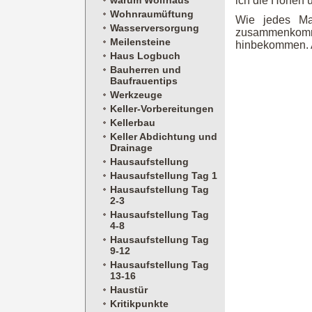
warum Wolfhaus
ich die Höhen 
Wohnraumüftung
Wie jedes Ma
Wasserversorgung
zusammenkomm
Meilensteine
hinbekommen. 
Haus Logbuch
Bauherren und
Baufrauentips
Werkzeuge
Keller-Vorbereitungen
Kellerbau
Keller Abdichtung und
Drainage
Hausaufstellung
Hausaufstellung Tag 1
Hausaufstellung Tag
2-3
Hausaufstellung Tag
4-8
Hausaufstellung Tag
9-12
Hausaufstellung Tag
13-16
Haustür
Kritikpunkte