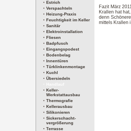
Estrich
Fazit März 201
Verspachteln
Krallen hat hat
Heizung-Praxis
denn Schöneres
Feuchtigkeit im Keller
mittels Krallen
Sanitär
Elektroinstallation
Fliesen
Badpfusch
Eingangspodest
Bodenbelag
Innentüren
Türklinkenmontage
Kuchl
Übersiedeln
Handlauf
Keller-
Werkstattausbau
Thermografie
Kellerausbau
Silikonieren
Sickerschacht-
vergrößerung
Terrasse