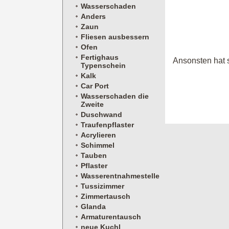
Wasserschaden
Anders
Zaun
Fliesen ausbessern
Ofen
Fertighaus
Ansonsten hat s
Typenschein
Kalk
Car Port
Wasserschaden die
Zweite
Duschwand
Traufenpflaster
Acrylieren
Schimmel
Tauben
Pflaster
Wasserentnahmestelle
Tussizimmer
Zimmertausch
Glanda
Armaturentausch
neue Kuchl