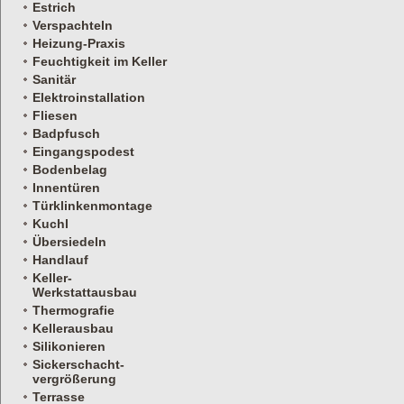
Estrich
Verspachteln
Heizung-Praxis
Feuchtigkeit im Keller
Sanitär
Elektroinstallation
Fliesen
Badpfusch
Eingangspodest
Bodenbelag
Innentüren
Türklinkenmontage
Kuchl
Übersiedeln
Handlauf
Keller-
Werkstattausbau
Thermografie
Kellerausbau
Silikonieren
Sickerschacht-
vergrößerung
Terrasse