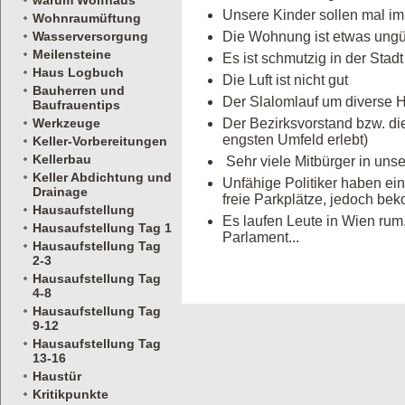
warum Wolfhaus
Unsere Kinder sollen mal im
Wohnraumüftung
Wasserversorgung
Die Wohnung ist etwas ungü
Meilensteine
Es ist schmutzig in der Stadt
Haus Logbuch
Die Luft ist nicht gut
Bauherren und
Der Slalomlauf um diverse Hu
Baufrauentips
Werkzeuge
Der Bezirksvorstand bzw. die
engsten Umfeld erlebt)
Keller-Vorbereitungen
Kellerbau
Sehr viele Mitbürger in uns
Keller Abdichtung und
Unfähige Politiker haben ein
Drainage
freie Parkplätze, jedoch be
Hausaufstellung
Es laufen Leute in Wien rum
Hausaufstellung Tag 1
Parlament...
Hausaufstellung Tag
2-3
Hausaufstellung Tag
4-8
Hausaufstellung Tag
9-12
Hausaufstellung Tag
13-16
Haustür
Kritikpunkte