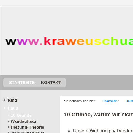
STARTSEITE
KONTAKT
Kind
Sie befinden sich hier:
Startseite
/
Hau
Haus
10 Gründe, warum wir nicht
10 Gründe
Wandaufbau
Heizung-Theorie
Unsere Wohnung hat weder 