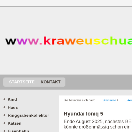
STARTSEITE
KONTAKT
Kind
Sie befinden sich hier:
Startseite
/
E-Au
Haus
Hyundai Ioniq 5
Ringgrabenkollektor
Ende August 2025, nächstes BEV 
Katzen
könnte größenmässig schon ein F
Eisenbahn