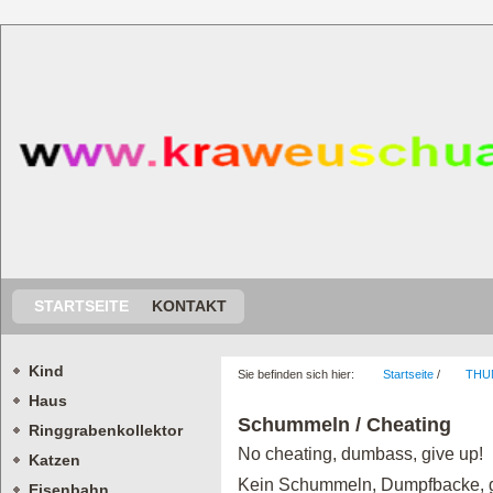
STARTSEITE
KONTAKT
Kind
Sie befinden sich hier:
Startseite
/
THU
Haus
Schummeln / Cheating
Ringgrabenkollektor
No cheating, dumbass, give up!
Katzen
Kein Schummeln, Dumpfbacke, g
Eisenbahn