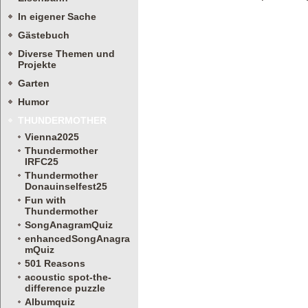
In eigener Sache
Gästebuch
Diverse Themen und
Projekte
Garten
Humor
THUNDERMOTHER
Vienna2025
Thundermother
IRFC25
Thundermother
Donauinselfest25
Fun with
Thundermother
SongAnagramQuiz
enhancedSongAnagra
mQuiz
501 Reasons
acoustic spot-the-
difference puzzle
Albumquiz