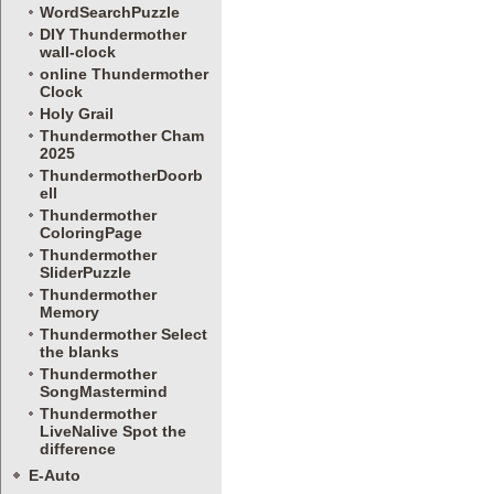
WordSearchPuzzle
DIY Thundermother
wall-clock
online Thundermother
Clock
Holy Grail
Thundermother Cham
2025
ThundermotherDoorb
ell
Thundermother
ColoringPage
Thundermother
SliderPuzzle
Thundermother
Memory
Thundermother Select
the blanks
Thundermother
SongMastermind
Thundermother
LiveNalive Spot the
difference
E-Auto