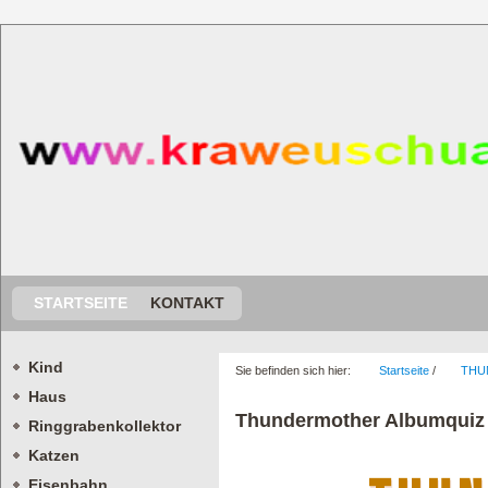
STARTSEITE
KONTAKT
Kind
Sie befinden sich hier:
Startseite
/
THU
Haus
Thundermother Albumquiz
Ringgrabenkollektor
Katzen
Eisenbahn