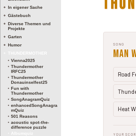
In eigener Sache
Gästebuch
Diverse Themen und
Projekte
Garten
Humor
THUNDERMOTHER
Vienna2025
Thundermother
IRFC25
Thundermother
Donauinselfest25
Fun with
Thundermother
SongAnagramQuiz
enhancedSongAnagra
mQuiz
501 Reasons
acoustic spot-the-
difference puzzle
Albumquiz