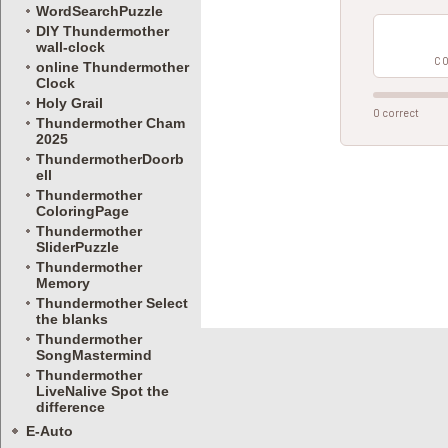
WordSearchPuzzle
DIY Thundermother
wall-clock
online Thundermother
Clock
Holy Grail
Thundermother Cham
2025
ThundermotherDoorb
ell
Thundermother
ColoringPage
Thundermother
SliderPuzzle
Thundermother
Memory
Thundermother Select
the blanks
Thundermother
SongMastermind
Thundermother
LiveNalive Spot the
difference
E-Auto