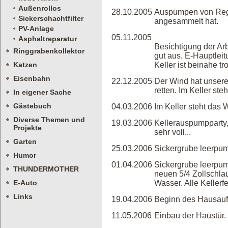
Außenrollos
28.10.2005
Auspumpen von Rege
Sickerschachtfilter
angesammelt hat.
PV-Anlage
05.11.2005
Asphaltreparatur
Besichtigung der Ar
Ringgrabenkollektor
gut aus, E-Hauptlei
Katzen
Keller ist beinahe tr
Eisenbahn
22.12.2005
Der Wind hat unsere
retten. Im Keller st
In eigener Sache
Gästebuch
04.03.2006
Im Keller steht das 
Diverse Themen und
19.03.2006
Kellerauspumpparty, 
Projekte
sehr voll...
Garten
25.03.2006
Sickergrube leerpu
Humor
01.04.2006
Sickergrube leerpum
THUNDERMOTHER
neuen 5/4 Zollschla
E-Auto
Wasser. Alle Kellerfe
Links
19.04.2006
Beginn des Hausau
11.05.2006
Einbau der Haustür.