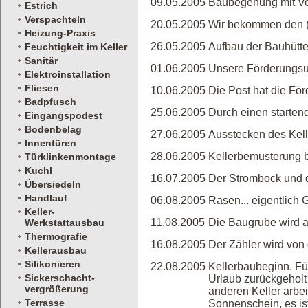
09.05.2005
Baubegehung mit Ve
Estrich
Verspachteln
20.05.2005
Wir bekommen den (
Heizung-Praxis
26.05.2005
Aufbau der Bauhütte
Feuchtigkeit im Keller
Sanitär
01.06.2005
Unsere Förderungsu
Elektroinstallation
Fliesen
10.06.2005
Die Post hat die För
Badpfusch
25.06.2005
Durch einen starten
Eingangspodest
Bodenbelag
27.06.2005
Ausstecken des Kell
Innentüren
28.06.2005
Kellerbemusterung b
Türklinkenmontage
Kuchl
16.07.2005
Der Strombock und 
Übersiedeln
Handlauf
06.08.2005
Rasen... eigentlich
Keller-
11.08.2005
Die Baugrube wird a
Werkstattausbau
Thermografie
16.08.2005
Der Zähler wird von
Kellerausbau
Silikonieren
22.08.2005
Kellerbaubeginn. Fü
Sickerschacht-
Urlaub zurückgehol
vergrößerung
anderen Keller arbei
Terrasse
Sonnenschein, es ist