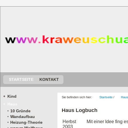
STARTSEITE
KONTAKT
Kind
Sie befinden sich hier:
Startseite
/
Hau
Haus
Haus Logbuch
10 Gründe
Wandaufbau
Herbst
Mit einer Idee fing e
Heizung-Theorie
2003