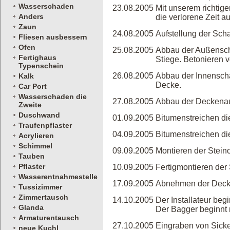
Wasserschaden
23.08.2005
Mit unserem richtig
Anders
die verlorene Zeit 
Zaun
24.08.2005
Aufstellung der Sc
Fliesen ausbessern
Ofen
25.08.2005
Abbau der Außenscha
Fertighaus
Stiege. Betonieren 
Typenschein
26.08.2005
Abbau der Innenscha
Kalk
Decke.
Car Port
Wasserschaden die
27.08.2005
Abbau der Deckena
Zweite
Duschwand
01.09.2005
Bitumenstreichen die
Traufenpflaster
04.09.2005
Bitumenstreichen di
Acrylieren
Schimmel
09.09.2005
Montieren der Steino
Tauben
Pflaster
10.09.2005
Fertigmontieren der 
Wasserentnahmestelle
17.09.2005
Abnehmen der Decke
Tussizimmer
Zimmertausch
14.10.2005
Der Installateur beg
Glanda
Der Bagger beginnt m
Armaturentausch
27.10.2005
Eingraben von Sicke
neue Kuchl