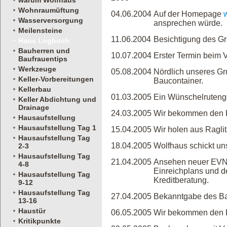
warum Wolfhaus
Wohnraumüftung
04.06.2004
Auf der Homepage
Wasserversorgung
ansprechen würde.
Meilensteine
11.06.2004
Besichtigung des Gr
Haus Logbuch
Bauherren und
10.07.2004
Erster Termin beim 
Baufrauentips
Werkzeuge
05.08.2004
Nördlich unseres Gr
Keller-Vorbereitungen
Baucontainer.
Kellerbau
01.03.2005
Ein Wünschelrutengeh
Keller Abdichtung und
Drainage
24.03.2005
Wir bekommen den Ei
Hausaufstellung
Hausaufstellung Tag 1
15.04.2005
Wir holen aus Raglit
Hausaufstellung Tag
18.04.2005
Wolfhaus schickt un
2-3
Hausaufstellung Tag
21.04.2005
Ansehen neuer EVN 
4-8
Einreichplans und d
Hausaufstellung Tag
Kreditberatung.
9-12
Hausaufstellung Tag
27.04.2005
Bekanntgabe des Ba
13-16
Haustür
06.05.2005
Wir bekommen den E
Kritikpunkte