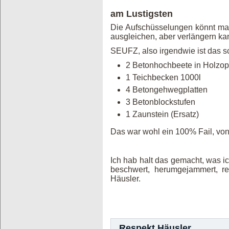
am Lustigsten
Die Aufschüsselungen könnt ma i
ausgleichen, aber verlängern kan
SEUFZ, also irgendwie ist das 
2 Betonhochbeete in Holzo
1 Teichbecken 1000l
4 Betongehwegplatten w
3 Betonblockstufen wa
1 Zaunstein (Ersatz) w
Das war wohl ein 100% Fail, von 
Ich hab halt das gemacht, was i
beschwert, herumgejammert, rekl
Häusler.
Respekt Häusler