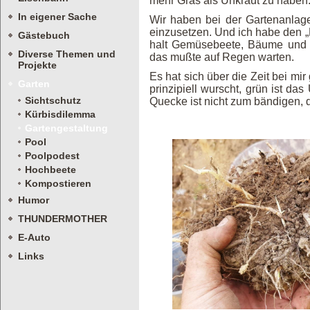
mehr Gras als Unkraut zu haben. 
In eigener Sache
Wir haben bei der Gartenanlag
einzusetzen. Und ich habe den „
Gästebuch
halt Gemüsebeete, Bäume und T
Diverse Themen und
das mußte auf Regen warten.
Projekte
Es hat sich über die Zeit bei mi
Garten
prinzipiell wurscht, grün ist d
Sichtschutz
Quecke ist nicht zum bändigen, 
Kürbisdilemma
Gartengestaltung
Pool
Poolpodest
Hochbeete
Kompostieren
Humor
THUNDERMOTHER
E-Auto
Links