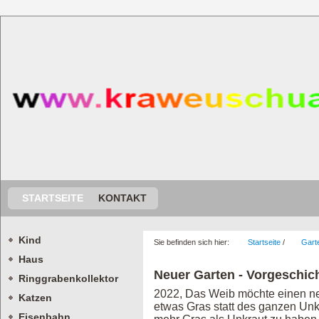
STARTSEITE
KONTAKT
Kind
Sie befinden sich hier:
Startseite
/
Gart
Haus
Neuer Garten - Vorgeschic
Ringgrabenkollektor
2022, Das Weib möchte einen ne
Katzen
etwas Gras statt des ganzen Unkr
Eisenbahn